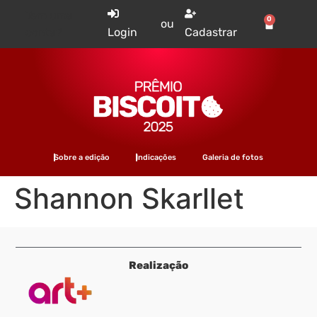
Tem uma
0
ou
conta?
Login
Cadastrar
Sobre a edição
Indicações
Galeria de fotos
Shannon Skarllet
Realização