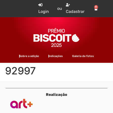
Tem uma
0
ou
conta?
Login
Cadastrar
Sobre a edição
Indicações
Galeria de fotos
92997
Realização