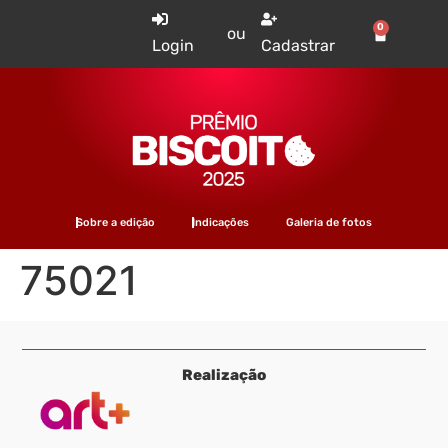
Tem uma
0
ou
conta?
Login
Cadastrar
Sobre a edição
Indicações
Galeria de fotos
75021
Realização