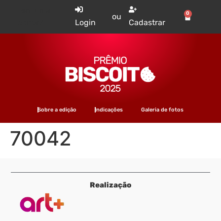
Tem uma
0
ou
conta?
Login
Cadastrar
Sobre a edição
Indicações
Galeria de fotos
70042
Realização