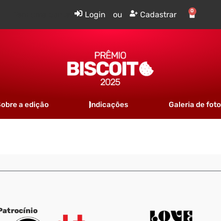
0
Tem uma conta?
Login
ou
Cadastrar
obre a edição
Indicações
Galeria de fot
Patrocínio