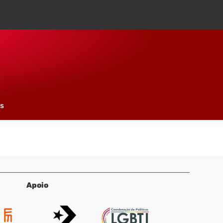
os
Apoio