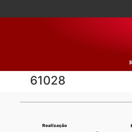
S
61028
Realização