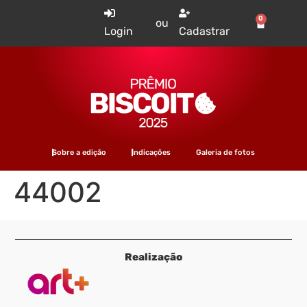
Tem uma
0
ou
conta?
Login
Cadastrar
Sobre a edição
Indicações
Galeria de fotos
44002
Realização