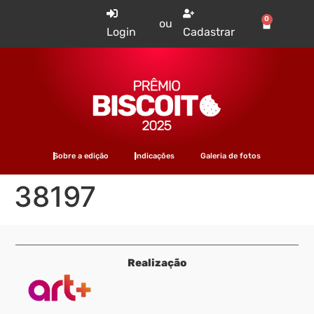
Tem uma
0
ou
conta?
Login
Cadastrar
Sobre a edição
Indicações
Galeria de fotos
38197
Realização