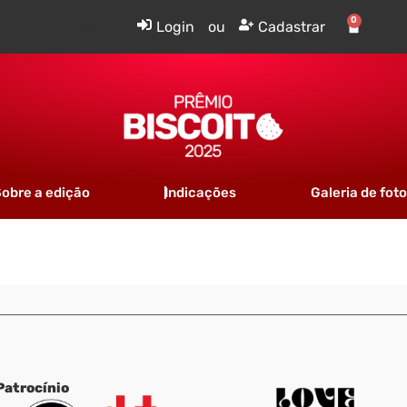
0
Tem uma conta?
Login
ou
Cadastrar
obre a edição
Indicações
Galeria de fot
Patrocínio