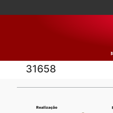
S
31658
Realização