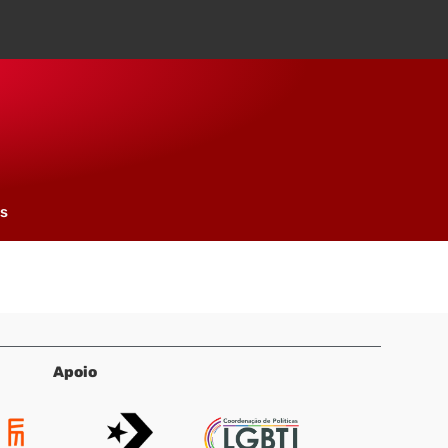
os
Apoio