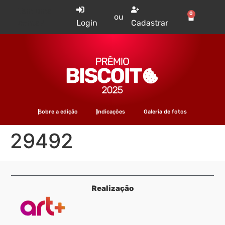
Tem uma
0
ou
conta?
Login
Cadastrar
Sobre a edição
Indicações
Galeria de fotos
29492
Realização