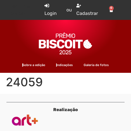
Tem uma
0
ou
conta?
Login
Cadastrar
Sobre a edição
Indicações
Galeria de fotos
24059
Realização