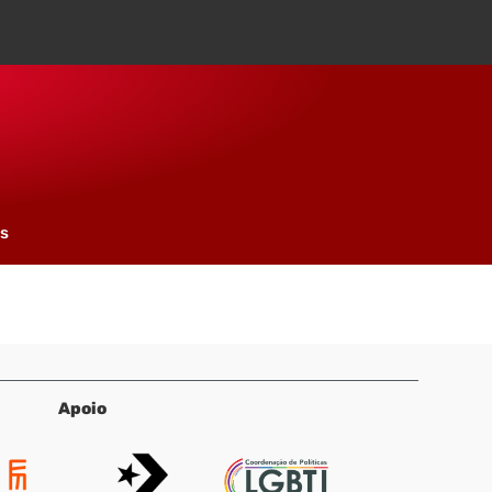
os
Apoio