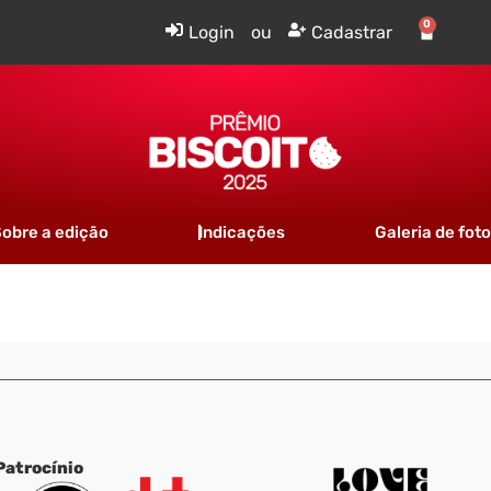
0
Tem uma conta?
Login
ou
Cadastrar
obre a edição
Indicações
Galeria de fot
Patrocínio