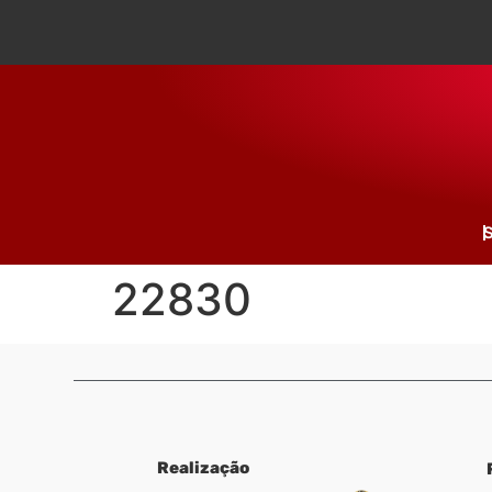
S
22830
Realização