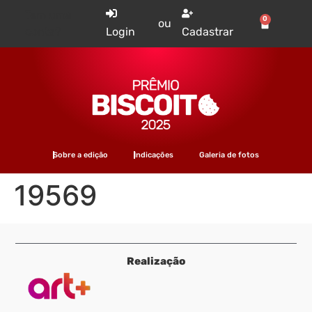
Tem uma
0
ou
conta?
Login
Cadastrar
Sobre a edição
Indicações
Galeria de fotos
19569
Realização