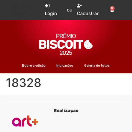
Tem uma
0
ou
conta?
Login
Cadastrar
Sobre a edição
Indicações
Galeria de fotos
18328
Realização