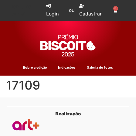
Tem uma
0
ou
conta?
Login
Cadastrar
Sobre a edição
Indicações
Galeria de fotos
17109
Realização