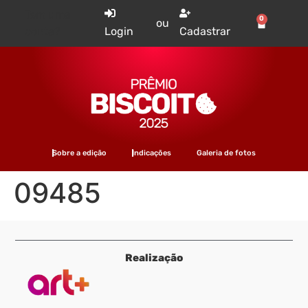
Tem uma
0
ou
conta?
Login
Cadastrar
Sobre a edição
Indicações
Galeria de fotos
09485
Realização