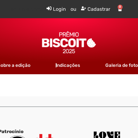
0
Tem uma conta?
Login
ou
Cadastrar
obre a edição
Indicações
Galeria de fot
Patrocínio