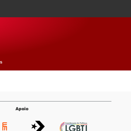
os
Apoio