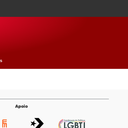
os
Apoio