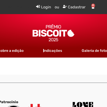
0
Tem uma conta?
Login
ou
Cadastrar
obre a edição
Indicações
Galeria de fot
Patrocínio